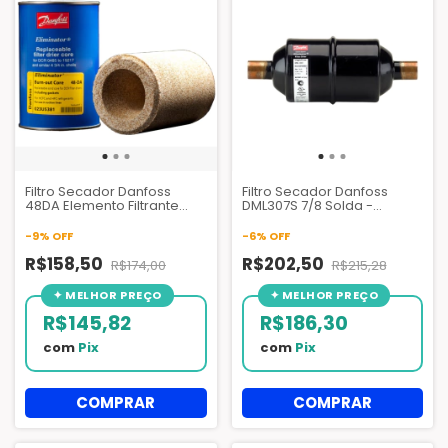
Filtro Secador Danfoss
Filtro Secador Danfoss
48DA Elemento Filtrante
DML307S 7/8 Solda -
Queima - 023U5381
023Z0071
-
9
%
OFF
-
6
%
OFF
R$158,50
R$202,50
R$174,00
R$215,28
R$145,82
R$186,30
com
Pix
com
Pix