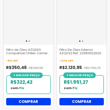
Filtro de Óleo AZQ003
Filtro De Óleo Externo
Compatível Chiller Carrier
AZQ032 Ref. 23XR05026201
KH11NG070
Compatível Chiller Carrier
23XR
-
5
%
OFF
-
24
%
OFF
R$350,46
R$2.120,95
R$368,90
R$2.790,72
R$322,42
R$1.951,27
com
Pix
com
Pix