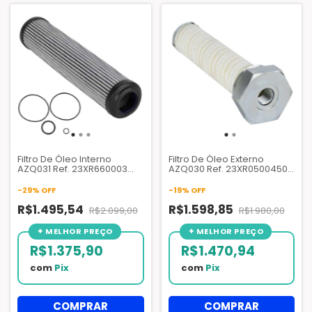
Filtro De Óleo Interno
Filtro De Óleo Externo
AZQ031 Ref. 23XR660003
AZQ030 Ref. 23XR05004501
Compatível Chiller Carrier
Compatível Chiller Carrier
23XRV
23XR
-
29
%
OFF
-
19
%
OFF
R$1.495,54
R$1.598,85
R$2.099,00
R$1.980,00
R$1.375,90
R$1.470,94
com
Pix
com
Pix