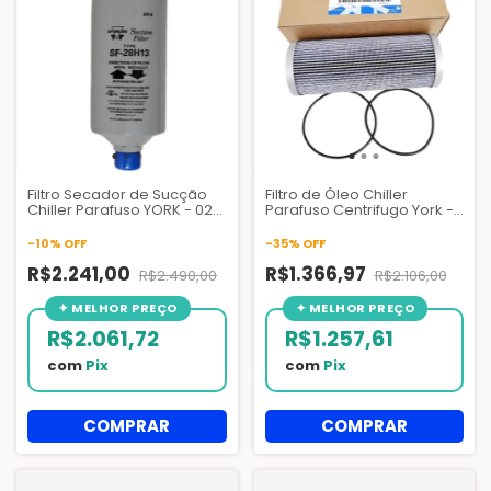
Filtro Secador de Sucção
Filtro de Óleo Chiller
Chiller Parafuso YORK - 026
Parafuso Centrifugo York -
32839 000 - SF-28H13
364 50438 000
-
10
%
OFF
-
35
%
OFF
R$2.241,00
R$1.366,97
R$2.490,00
R$2.106,00
R$2.061,72
R$1.257,61
com
Pix
com
Pix