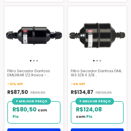
Filtro Secador Danfoss
Filtro Secador Danfoss DML
DML084R 1/2 Rosca -
163 3/8 X 3/8
023Z5041
Rosca - 023Z5043
-
12
%
OFF
-
4
%
OFF
R$87,50
R$134,87
R$99,90
R$139,89
R$80,50
R$124,08
com
Pix
com
Pix