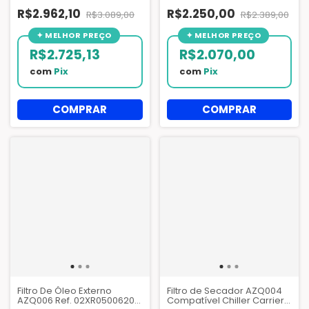
R$2.962,10
R$2.250,00
R$3.089,00
R$2.389,00
R$2.725,13
R$2.070,00
com
Pix
com
Pix
Filtro De Óleo Externo
Filtro de Secador AZQ004
AZQ006 Ref. 02XR05006201
Compatível Chiller Carrier