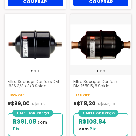
Filtro Secador Danfoss DML
Filtro Secador Danfoss
163S 3/8 x 3/8 Solda -
DML165S 5/8 Solda -
023Z5064
023Z5068
-
35
%
OFF
-
17
%
OFF
R$99,00
R$118,30
R$151,51
R$142,00
R$91,08
R$108,84
com
Pix
com
Pix