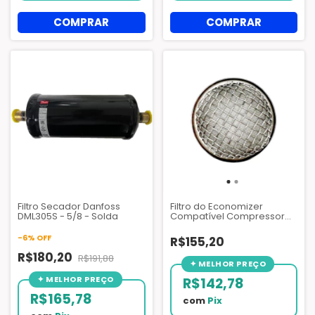
Filtro Secador Danfoss
Filtro do Economizer
DML305S - 5/8 - Solda
Compatível Compressor
Carlyle 06NA e 06NW -
AZQ010 (S)
-
6
%
OFF
R$155,20
R$180,20
R$191,88
R$142,78
R$165,78
com
Pix