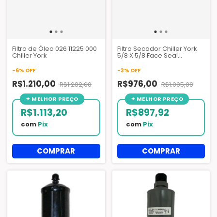
Filtro de Óleo 026 11225 000
Filtro Secador Chiller York
Chiller York
5/8 X 5/8 Face Seal
DML085FS Danfoss - 026
32841 000
-
6
%
OFF
-
3
%
OFF
R$1.210,00
R$976,00
R$1.282,60
R$1.005,00
R$1.113,20
R$897,92
com
Pix
com
Pix