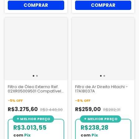
Filtro de Óleo Externo Ref.
Filtro de Ar Direito Hitachi -
02XR05009501 Compatível
17A18037A
Chiller Carrier 19XR 19XRV -
AZQ033
-
5
%
OFF
-
8
%
OFF
R$3.275,60
R$259,00
R$3.448,00
R$282,31
R$3.013,55
R$238,28
com
Pix
com
Pix