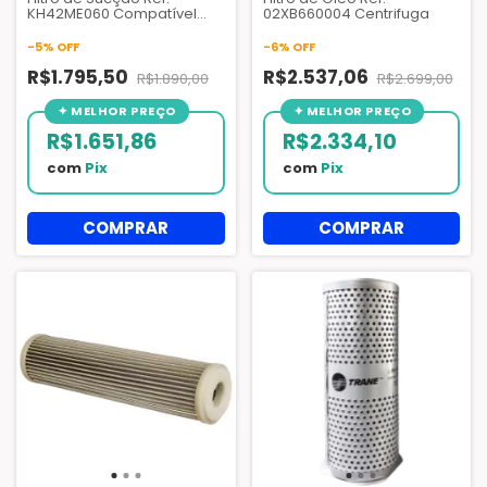
KH42ME060 Compatível
02XB660004 Centrifuga
Chiller Carrier 19XR 19XRV -
AZQ147
-
5
%
OFF
-
6
%
OFF
R$1.795,50
R$2.537,06
R$1.890,00
R$2.699,00
R$1.651,86
R$2.334,10
com
Pix
com
Pix