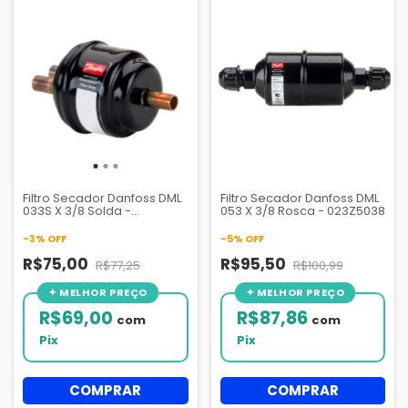
Filtro Secador Danfoss DML
Filtro Secador Danfoss DML
033S X 3/8 Solda -
053 X 3/8 Rosca - 023Z5038
023Z5050
-
3
%
OFF
-
5
%
OFF
R$75,00
R$95,50
R$77,25
R$100,99
R$69,00
R$87,86
com
com
Pix
Pix