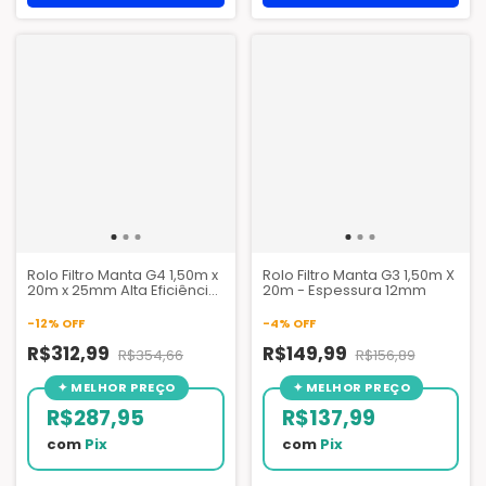
Rolo Filtro Manta G4 1,50m x
Rolo Filtro Manta G3 1,50m X
20m x 25mm Alta Eficiência
20m - Espessura 12mm
para Ar Condicionado,
Indústrias e Hospitais
-
12
%
OFF
-
4
%
OFF
R$312,99
R$149,99
R$354,66
R$156,89
R$287,95
R$137,99
com
Pix
com
Pix