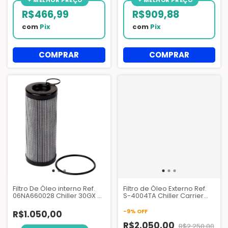
R$466,99
R$909,88
com
Pix
com
Pix
Filtro De Óleo interno Ref.
Filtro de Óleo Externo Ref.
06NA660028 Chiller 30GX e
S-4004TA Chiller Carrier
30HX - AZQ007
30GX 30HX 30XV - AZQ001
-
9
%
OFF
R$1.050,00
R$2.050,00
R$2.250,00