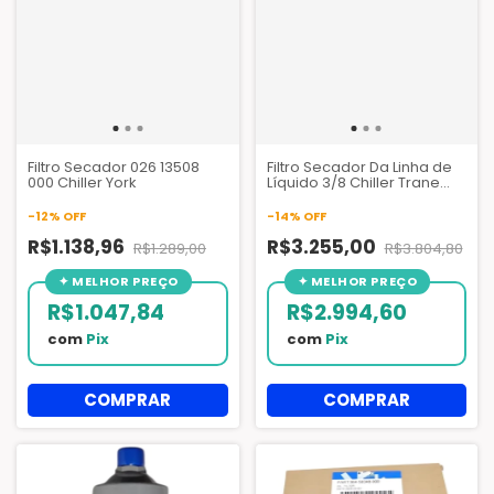
Filtro Secador 026 13508
Filtro Secador Da Linha de
000 Chiller York
Líquido 3/8 Chiller Trane
CVHE CVHF - DHY01474 -
023Z4864
-
12
%
OFF
-
14
%
OFF
R$1.138,96
R$3.255,00
R$1.289,00
R$3.804,80
R$1.047,84
R$2.994,60
com
Pix
com
Pix