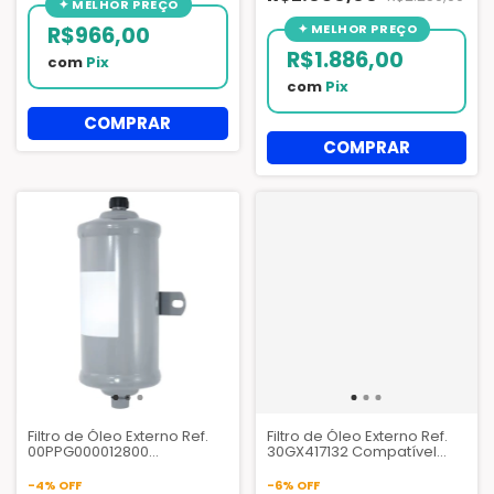
R$966,00
R$1.886,00
com
Pix
com
Pix
Filtro de Óleo Externo Ref.
Filtro de Óleo Externo Ref.
00PPG000012800
30GX417132 Compatível
Compatível Chiller Carrier
Chiller Carrier 30GX e 30HX
30XA 30XW - AZQ005
- AZQ002
-
4
%
OFF
-
6
%
OFF