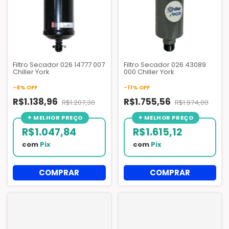
Filtro Secador 026 14777 007
Filtro Secador 026 43089
Chiller York
000 Chiller York
-
6
%
OFF
-
11
%
OFF
R$1.138,96
R$1.755,56
R$1.207,30
R$1.974,00
R$1.047,84
R$1.615,12
com
Pix
com
Pix