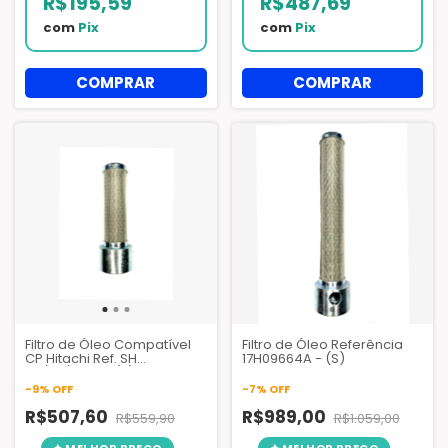
R$195,59
R$487,69
com
Pix
com
Pix
Filtro de Óleo Compatível
Filtro de Óleo Referência
CP Hitachi Ref. SH
17H09664A - (S)
40/50/60TR - (S)
-
9
%
OFF
-
7
%
OFF
R$507,60
R$989,00
R$559,90
R$1.059,00