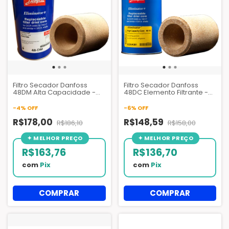
Filtro Secador Danfoss
Filtro Secador Danfoss
48DM Alta Capacidade -
48DC Elemento Filtrante -
023U1392
023U4381
-
4
%
OFF
-
6
%
OFF
R$178,00
R$148,59
R$186,10
R$158,00
R$163,76
R$136,70
com
Pix
com
Pix