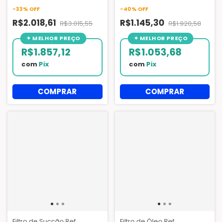
Centrifuga Chiller
Ref. KH45LE120 - P502-8415
-
33
%
OFF
-
40
%
OFF
R$2.018,61
R$1.145,30
R$3.015,55
R$1.920,58
R$1.857,12
R$1.053,68
com
Pix
com
Pix
Filtro de Sucção Ref.
Filtro de Óleo Ref.