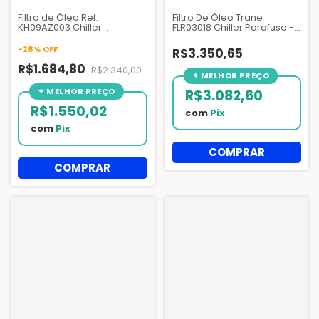
Filtro de Óleo Ref.
Filtro De Óleo Trane
KH09AZ003 Chiller
FLR03018 Chiller Parafuso -
Centrifuga
X091300880-10
-
28
%
OFF
R$3.350,65
R$1.684,80
R$2.340,00
R$3.082,60
R$1.550,02
com
Pix
com
Pix