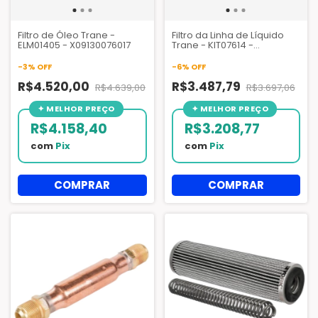
Filtro de Óleo Trane -
Filtro da Linha de Líquido
ELM01405 - X09130076017
Trane - KIT07614 -
X09110408010
-
3
%
OFF
-
6
%
OFF
R$4.520,00
R$3.487,79
R$4.639,00
R$3.697,06
R$4.158,40
R$3.208,77
com
Pix
com
Pix