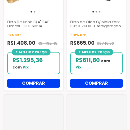
Filtro De Linha 3/4" SAE
Filtro de Óleo C/ Mola York
Hitachi - HLD16361A
392 10719 000 Refrigeração
-
6
%
OFF
-
10
%
OFF
R$1.408,00
R$665,00
R$1.492,48
R$740,00
R$1.295,36
R$611,80
com
com
Pix
Pix