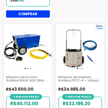
com
Pix
Máquina de Escova
Máquina de Limpeza
Rotativa WAW-500 (Wils-
Rotativa PETC-4 — Limpeza
Away) para Limpeza de
Profissional de Tubos para
Tubos de Chillers e
Chillers e Sistemas HVAC
R$43.600,00
R$34.985,00
Trocadores de Calor |
Thomas C. Wilson
R$40.112,00
R$32.186,20