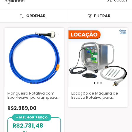
6 produtos
agilidade.
ORDENAR
FILTRAR
Mangueira Rotativa com
Locação de Máquina de
Eixo Flexível para Limpeza
Escova Rotativa para
de Trocadores - 3/8" x 7,90
Limpeza de Tubos
Metros
Trocadores H-100 - AZQ143
R$2.969,00
R$2.731,48