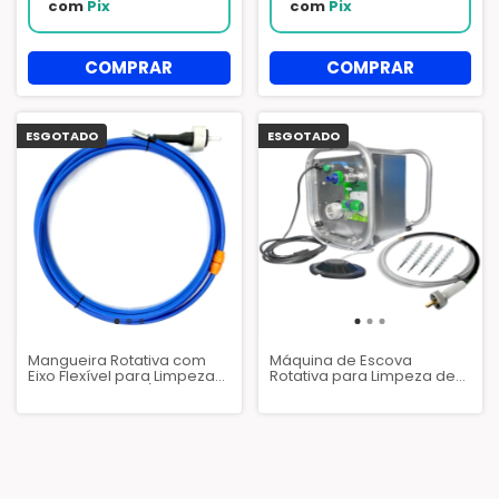
com
Pix
com
Pix
ESGOTADO
ESGOTADO
Mangueira Rotativa com
Máquina de Escova
Eixo Flexível para Limpeza
Rotativa para Limpeza de
de Trocadores 1/4" x 7,90
Tubos Trocadores H-100 -
Metros
AZQ143