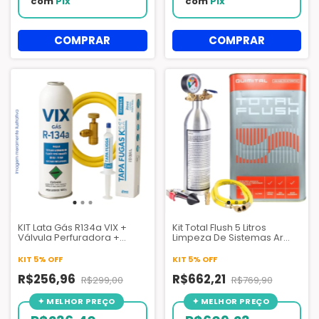
com
Pix
com
Pix
KIT Lata Gás R134a VIX +
Kit Total Flush 5 Litros
Válvula Perfuradora +
Limpeza De Sistemas Ar
Mangueira 1,5 mt + Tapa
Condicionado + Garrafa
Fugas K11 com Conector
Injetora 141b
KIT 5% OFF
KIT 5% OFF
R$256,96
R$662,21
R$299,00
R$769,90