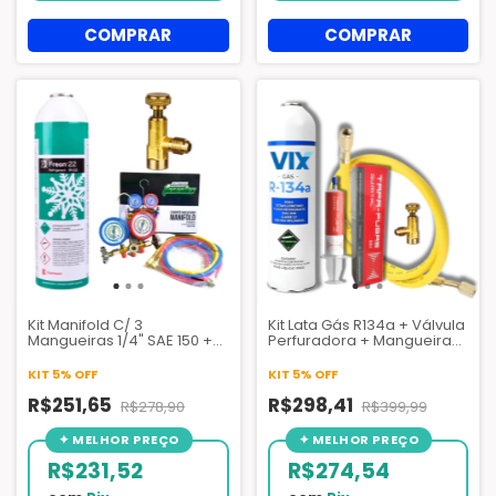
Kit Manifold C/ 3
Kit Lata Gás R134a + Válvula
Mangueiras 1/4" SAE 150 +
Perfuradora + Mangueira
Gás Refrigerante
1,5 mt + Tapa Fugas
Chemours Freon R-22 Lata
Quimital + Engate de baixa
KIT 5% OFF
KIT 5% OFF
1KG ONU1018 + Válvula
Perfuradora Ar
R$251,65
R$298,41
R$278,90
R$399,99
Condicionado HVAC
R$231,52
R$274,54