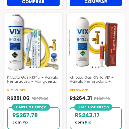
Kit Lata Gás R134a + Válvula
KIT Lata Gás R134a VIX +
Perfuradora + Mangueira
Válvula Perfuradora +
1,5 mt + Tapa Fugas K11 com
Mangueira 1,5 mt + Tapa
conector + Engate de Baixo
Fugas Quimital
KIT 5% OFF
KIT 5% OFF
R$291,06
R$264,31
R$379,00
R$301,99
R$267,78
R$243,17
com
Pix
com
Pix