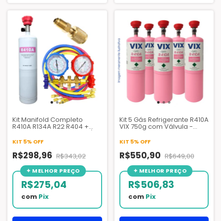
Kit Manifold Completo
Kit 5 Gás Refrigerante R410A
R410A R134A R22 R404 +
VIX 750g com Válvula -
Gás Refrigerante R410 C/
Ideal para Ar-
Válvula + Adaptador Para
Condicionado Split e
KIT 5% OFF
KIT 5% OFF
Mangueira R22 Para R410a
Inverter
R$298,96
R$550,90
R$343,02
R$649,00
R$275,04
R$506,83
com
Pix
com
Pix