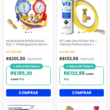
Kit Manifold R410A R134A
KIT Lata Gás R134a VIX +
R22 + 3 Mangueiras 90cm
Válvula Perfuradora +
Ar Condicionado
Mangueira 1,5 mt
KIT 5% OFF
KIT 5% OFF
R$201,30
R$133,56
R$259,00
R$153,46
R$185,20
R$122,88
com
com
Pix
Pix