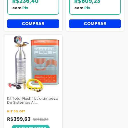
R$236,40
R$609,23
com
Pix
com
Pix
Kit Total Flush 1 Litro Limpeza
De Sistemas Ar
Condicionado + Garrafa
Injetora 141b
KIT 5% OFF
R$399,63
R$519,29