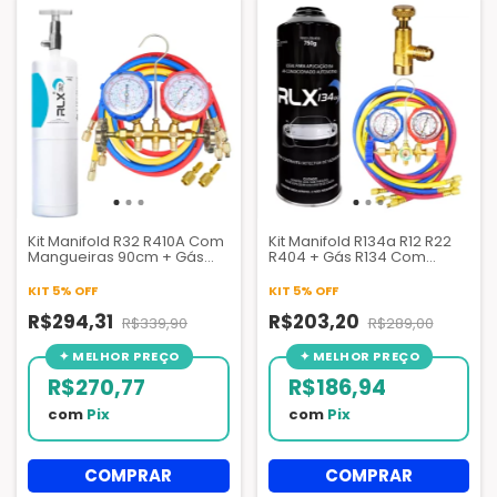
Kit Manifold R32 R410A Com
Kit Manifold R134a R12 R22
Mangueiras 90cm + Gás
R404 + Gás R134 Com
Refrigerante R32 Com
Contraste RLX + Válvula
Válvula 650g RLX
Perfuradora 1/4 SAE
KIT 5% OFF
KIT 5% OFF
R$294,31
R$203,20
R$339,90
R$289,00
R$270,77
R$186,94
com
Pix
com
Pix