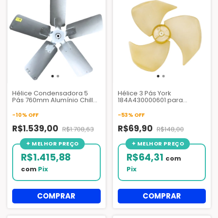
Hélice Condensadora 5
Hélice 3 Pás York
Pás 760mm Alumínio Chiller
184A430000601 para
Trane RTAA e TRAE -
Condensadora HVAC
FAN02143 - X38010383010
-
10
%
OFF
-
53
%
OFF
R$1.539,00
R$69,90
R$1.708,63
R$148,00
R$1.415,88
R$64,31
com
com
Pix
Pix