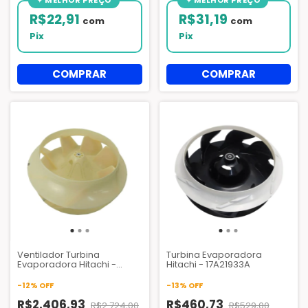
R$22,91
R$31,19
com
com
Pix
Pix
Ventilador Turbina
Turbina Evaporadora
Evaporadora Hitachi -
Hitachi - 17A21933A
17A12745A - 17A22704A
-
12
%
OFF
-
13
%
OFF
R$2.406,93
R$460,73
R$2.724,00
R$529,00