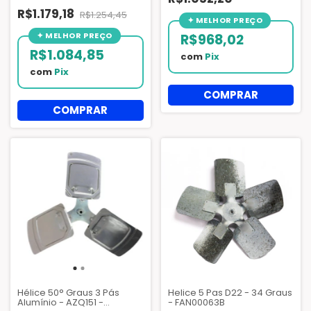
R$1.179,18
R$1.254,45
R$968,02
R$1.084,85
com
Pix
com
Pix
Hélice 50° Graus 3 Pás
Helice 5 Pas D22 - 34 Graus
Alumínio - AZQ151 -
- FAN00063B