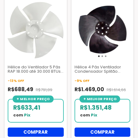
Hélice do Ventilador 5 Pás
Hélice 4 Pás Ventilador
RAP 18.000 até 30.000 BTUs
Condensador Splitão
Hitachi - D43337A
Hitachi - HLB2828A
-
13
%
OFF
-
9
%
OFF
R$688,49
R$1.469,00
R$791,89
R$1.614,66
R$633,41
R$1.351,48
com
Pix
com
Pix