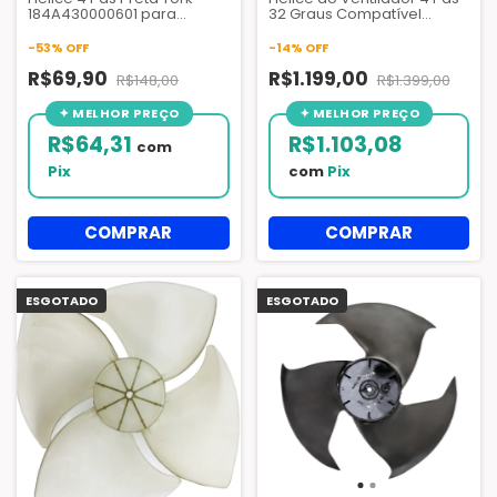
184A430000601 para
32 Graus Compatível
Condensadora HVAC
Chiller Trane Ref. FAN02642
- AZQ300 (S)
-
53
%
OFF
-
14
%
OFF
R$69,90
R$1.199,00
R$148,00
R$1.399,00
R$64,31
R$1.103,08
com
Pix
com
Pix
ESGOTADO
ESGOTADO