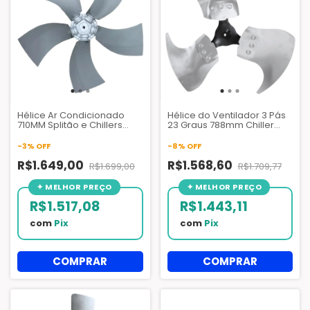
Hélice Ar Condicionado
Hélice do Ventilador 3 Pás
710MM Splitão e Chillers
23 Graus 788mm Chiller
Hitachi de 15TR A 25TR -
Trane RTAC e CGAD -
B6931B
FAN04078
-
3
%
OFF
-
8
%
OFF
R$1.649,00
R$1.568,60
R$1.699,00
R$1.709,77
R$1.517,08
R$1.443,11
com
Pix
com
Pix