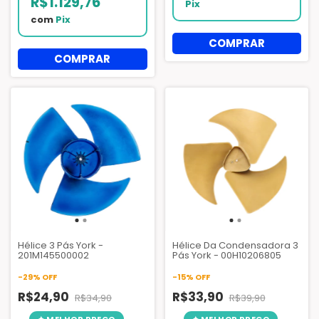
R$1.129,76
Pix
com
Pix
Hélice 3 Pás York -
Hélice Da Condensadora 3
201M145500002
Pás York - 00H10206805
-
29
%
OFF
-
15
%
OFF
R$24,90
R$33,90
R$34,90
R$39,90