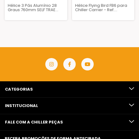
Hélice 3 Pás Alumínio 28
Hélice Flying Bird FB6 para
Graus 760mm SELF TRAE
Chiller Carrier - Ref.
Trane - FAN00065B
00PSG002630700A
CATEGORIAS
INSTITUCIONAL
FALE COM A CHILLER PEÇAS
RECEBA PROMOÇÕES DE FORMA ANTECIPADA