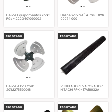
Hélice Equipamentos York 5
Hélice York 24'' 4 Pás - 026
Pás - 222G401090002
00074 000
ESGOTADO
ESGOTADO
Hélice 4 Pás York -
VENTILADOR EVAPORADOR
201M275590018
HITACHI RPK - 17A18032A
ESGOTADO
ESGOTADO