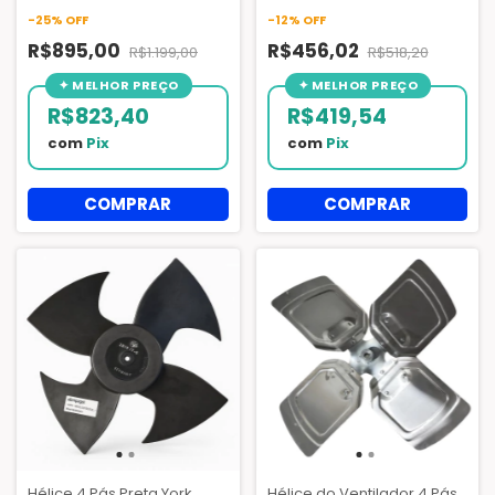
X3801020901
-
25
%
OFF
-
12
%
OFF
R$895,00
R$456,02
R$1.199,00
R$518,20
R$823,40
R$419,54
com
Pix
com
Pix
Hélice 4 Pás Preta York
Hélice do Ventilador 4 Pás