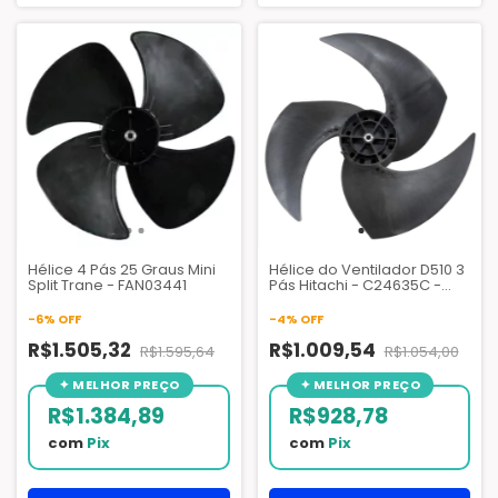
Hélice 4 Pás 25 Graus Mini
Hélice do Ventilador D510 3
Split Trane - FAN03441
Pás Hitachi - C24635C -
C24635C-CS
-
6
%
OFF
-
4
%
OFF
R$1.505,32
R$1.009,54
R$1.595,64
R$1.054,00
R$1.384,89
R$928,78
com
Pix
com
Pix