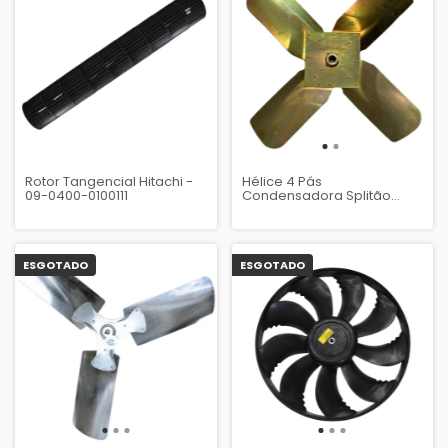
Rotor Tangencial Hitachi -
Hélice 4 Pás
09-0400-0100111
Condensadora Splitão
Midea Carrier Ref. 17601018 -
AZQ142
ESGOTADO
ESGOTADO