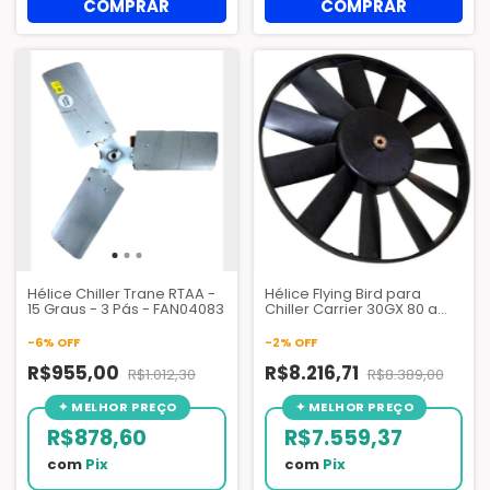
Hélice Chiller Trane RTAA -
Hélice Flying Bird para
15 Graus - 3 Pás - FAN04083
Chiller Carrier 30GX 80 a
375 TR Ref. 17604022
-
6
%
OFF
-
2
%
OFF
R$955,00
R$8.216,71
R$1.012,30
R$8.389,00
R$878,60
R$7.559,37
com
Pix
com
Pix