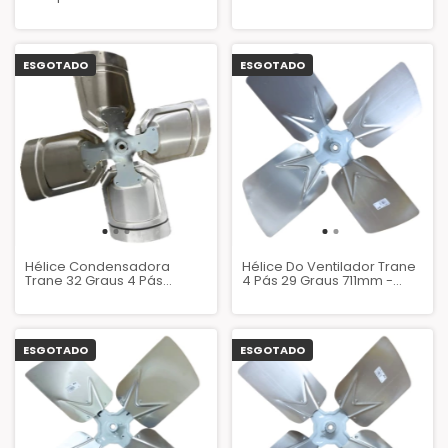
30GN 30GB
Graus - FAN06370
ESGOTADO
ESGOTADO
Hélice Condensadora
Hélice Do Ventilador Trane
Trane 32 Graus 4 Pás
4 Pás 29 Graus 711mm -
Alumínio - FAN00064B
F12S08A-2829 - FAN02215
ESGOTADO
ESGOTADO