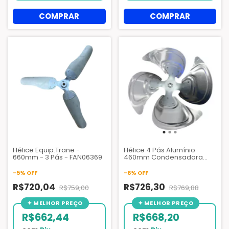
Hélice Equip.Trane -
Hélice 4 Pás Alumínio
660mm - 3 Pás - FAN06369
460mm Condensadora
Trane - FAN93435P
-
5
%
OFF
-
6
%
OFF
R$720,04
R$726,30
R$759,00
R$769,88
R$662,44
R$668,20