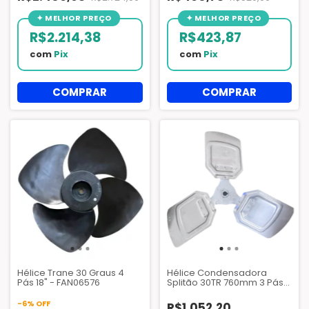
R$2.214,38
R$423,87
com
Pix
com
Pix
Hélice Trane 30 Graus 4
Hélice Condensadora
Pás 18" - FAN06576
Splitão 30TR 760mm 3 Pás
Alumínio - AZQ111
-
6
%
OFF
R$1.052,20