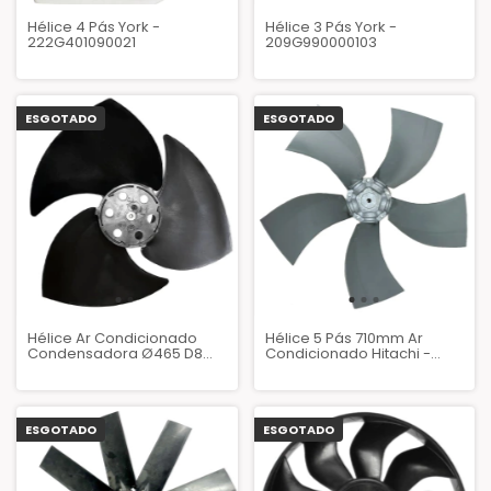
Hélice 4 Pás York -
Hélice 3 Pás York -
222G401090021
209G990000103
ESGOTADO
ESGOTADO
Hélice Ar Condicionado
Hélice 5 Pás 710mm Ar
Condensadora Ø465 D8
Condicionado Hitachi -
Hitachi - HLB2768B
KOT0125
ESGOTADO
ESGOTADO