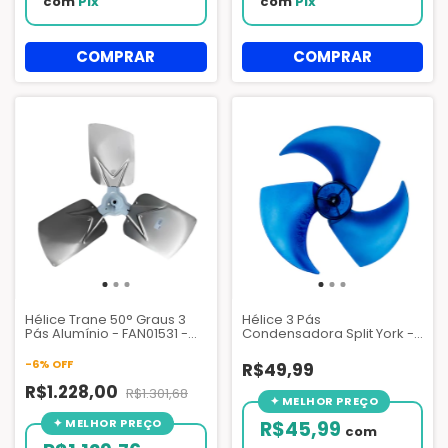
com
Pix
com
Pix
Hélice Trane 50° Graus 3
Hélice 3 Pás
Pás Alumínio - FAN01531 -
Condensadora Split York -
X3801020901
201M100300502
-
6
%
OFF
R$49,99
R$1.228,00
R$1.301,68
R$45,99
com