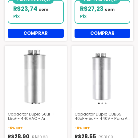
R$23,74
R$27,23
com
com
Pix
Pix
Capacitor Duplo 50uF +
Capacitor Duplo CBB65
1,5uF - 440VAC - Ar
40uF + 5uF - 440V - Para Ar
Condicionado.
Condicionado Split -
Partida de Compressor e
-
6
%
OFF
-
8
%
OFF
Motor Ventilador
R$28,90
R$28,55
R$30,63
R$31,00