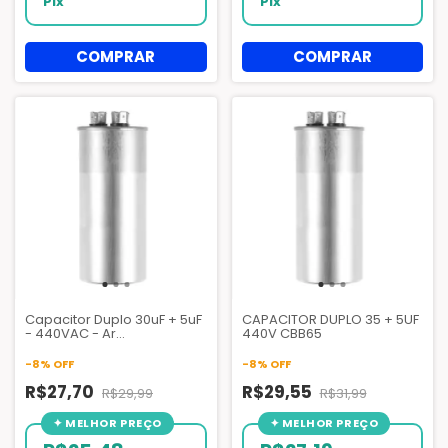
Pix
Pix
Capacitor Duplo 30uF + 5uF
CAPACITOR DUPLO 35 + 5UF
- 440VAC - Ar
440V CBB65
Condicionado.
-
8
%
OFF
-
8
%
OFF
R$27,70
R$29,55
R$29,99
R$31,99