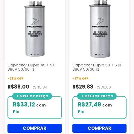
Capacitor Duplo 45 + 5 uF
Capacitor Duplo 50 + 5 uF
380V 50/60Hz
380V 50/60Hz
-
21
%
OFF
-
17
%
OFF
R$36,00
R$29,88
R$45,34
R$36,00
R$33,12
R$27,49
com
com
Pix
Pix