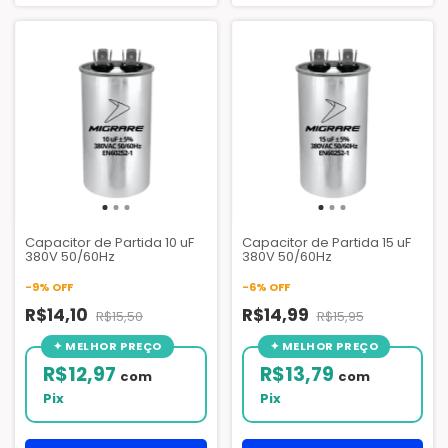
Capacitor de Partida 10 uF
Capacitor de Partida 15 uF
380V 50/60Hz
380V 50/60Hz
-
9
%
OFF
-
6
%
OFF
R$14,10
R$14,99
R$15,50
R$15,95
R$12,97
R$13,79
com
com
Pix
Pix