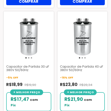
Capacitor de Partida 30 uF
Capacitor de Partida 40 uF
380V 50/60Hz
380V 50/60Hz
-
5
%
OFF
-
16
%
OFF
R$18,99
R$23,80
R$19,90
R$28,34
R$17,47
R$21,90
com
com
Pix
Pix