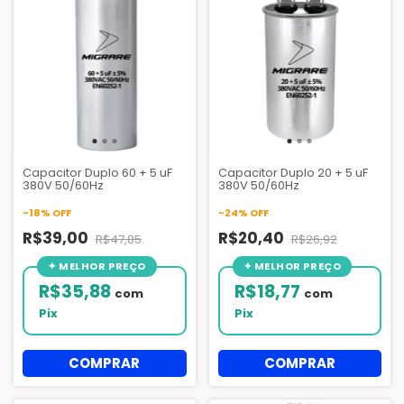
Capacitor Duplo 60 + 5 uF
Capacitor Duplo 20 + 5 uF
380V 50/60Hz
380V 50/60Hz
-
18
%
OFF
-
24
%
OFF
R$39,00
R$20,40
R$47,85
R$26,92
R$35,88
R$18,77
com
com
Pix
Pix