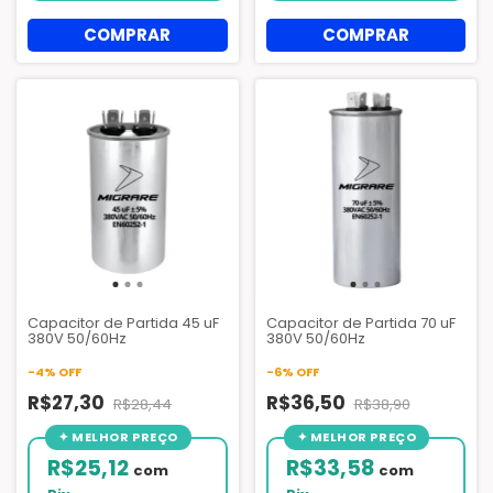
Capacitor de Partida 45 uF
Capacitor de Partida 70 uF
380V 50/60Hz
380V 50/60Hz
-
4
%
OFF
-
6
%
OFF
R$27,30
R$36,50
R$28,44
R$38,90
R$25,12
R$33,58
com
com