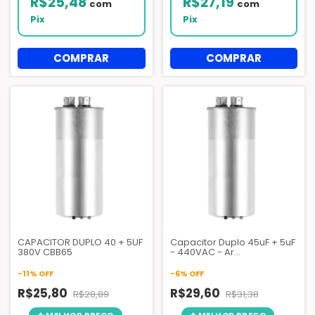
R$25,48
R$27,19
com
com
Pix
Pix
CAPACITOR DUPLO 40 + 5UF
Capacitor Duplo 45uF + 5uF
380V CBB65
- 440VAC - Ar
Condicionado.
-
11
%
OFF
-
6
%
OFF
R$25,80
R$29,60
R$28,89
R$31,38