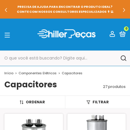
📢 AUMENTAMOS O DESCONTO NO PIX: DE 6% PARA 8%, NÃO
PERCA! É POR TEMPO LIMITADO
0
Início
>
Componentes Elétricos
>
Capacitores
Capacitores
27 produtos
ORDENAR
FILTRAR