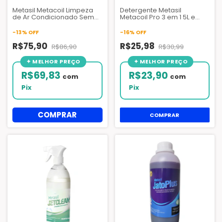
Metasil Metacoil Limpeza
Detergente Metasil
de Ar Condicionado Sem
Metacoil Pro 3 em 1 5L e
Enxague 5l
500ML | Limpeza Ar
Condicionado Sem
-
13
%
OFF
-
16
%
OFF
Enxague
R$75,90
R$25,98
R$86,90
R$30,99
R$69,83
R$23,90
com
com
Pix
Pix
COMPRAR