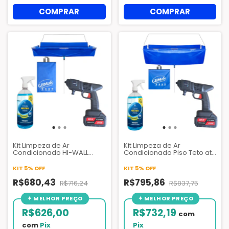
Kit Limpeza de Ar
Kit Limpeza de Ar
Condicionado HI-WALL
Condicionado Piso Teto até
7.000 A 30.000 BTUS |
60.000 BTUs | Lavadora
Lavadora Pistola de Alta
Pistola de Alta Pressão +
KIT 5% OFF
KIT 5% OFF
Pressão + Bolsa Coletora +
Bolsa Coletora +
Detergente Clean Neutro
R$680,43
Detergente Clean Neutro
R$795,86
R$716,24
R$837,75
R$626,00
R$732,19
com
com
Pix
Pix