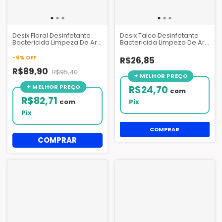
Desix Floral Desinfetante
Desix Talco Desinfetante
Bactericida Limpeza De Ar
Bactericida Limpeza De Ar
Condicionado 5 Litros
Condicionado
-
6
%
OFF
R$26,85
R$89,90
R$95,40
R$24,70
com
R$82,71
com
Pix
Pix
COMPRAR