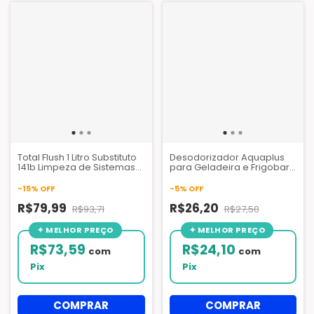
Total Flush 1 Litro Substituto
Desodorizador Aquaplus
141b Limpeza de Sistemas
para Geladeira e Frigobar
Ar Condicionado - Quimital
– Carvão Ativado Orgânico
-
15
%
OFF
-
5
%
OFF
R$79,99
R$26,20
R$93,71
R$27,50
R$73,59
R$24,10
com
com
Pix
Pix