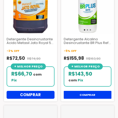
Detergente Desincrustante
Detergente Alcalino
Acido Metasil Jato Royal 5
Desincrustante BR Plus Refri
Litros
1L e 5L para Limpeza de Ar
Condicionado e HVAC
-
3
%
OFF
-
5
%
OFF
R$72,50
R$155,98
R$74,90
R$163,90
R$66,70
R$143,50
com
Pix
com
Pix
COMPRAR