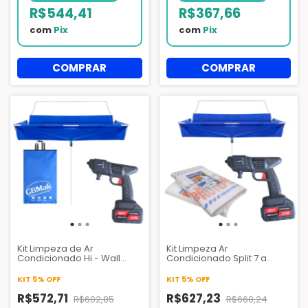
R$544,41
R$367,66
com
Pix
com
Pix
Kit Limpeza de Ar
Kit Limpeza Ar
Condicionado Hi - Wall
Condicionado Split 7 a
7.000 a 24.000 Btus |
24.000 BTUs| Bolsa Coletora
Lavadora Pistola de Alta
GBMAK + Lavadora Pistola
KIT 5% OFF
KIT 5% OFF
Pressão + Bolsa Coletora
GBMAK + Manta Protepiso
R$572,71
EPEX
R$627,23
R$602,85
R$660,24