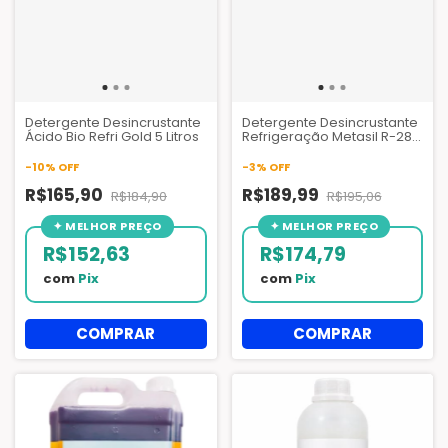
Detergente Desincrustante
Detergente Desincrustante
Ácido Bio Refri Gold 5 Litros
Refrigeração Metasil R-280
5 Litros
-
10
%
OFF
-
3
%
OFF
R$165,90
R$189,99
R$184,90
R$195,06
R$152,63
R$174,79
com
Pix
com
Pix