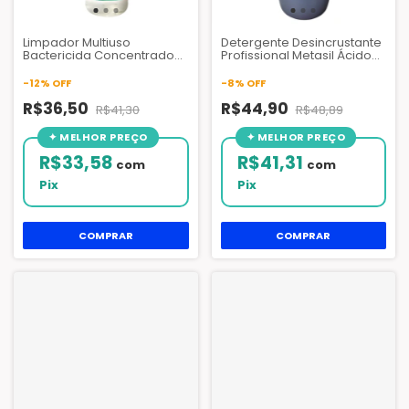
Limpador Multiuso
Detergente Desincrustante
Bactericida Concentrado
Profissional Metasil Ácido
Jet Clean 5L e 1L | para
Jato Plus 5 L e 1 L para Ar
HVAC e Superfícies
Condicionado e HVAC
-
12
%
OFF
-
8
%
OFF
R$36,50
R$44,90
R$41,30
R$48,89
R$33,58
R$41,31
com
com
Pix
Pix
COMPRAR
COMPRAR