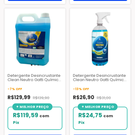
Detergente Desincrustante
Detergente Desincrustante
Clean Neutro Gatti Química
Clean Neutro Gatti Química
- 5 Litros
- 1 Litro
-
7
%
OFF
-
13
%
OFF
R$129,99
R$26,90
R$139,90
R$31,00
R$119,59
R$24,75
com
com
Pix
Pix