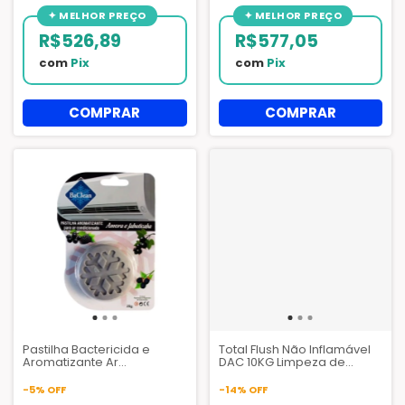
R$526,89
R$577,05
com
Pix
com
Pix
Pastilha Bactericida e
Total Flush Não Inflamável
Aromatizante Ar
DAC 10KG Limpeza de
Condicionado Baclean
Sistemas Ar Condicionado
(25g) - Elimina Fungos e
- Quimital
-
5
%
OFF
-
14
%
OFF
Odores HVAC