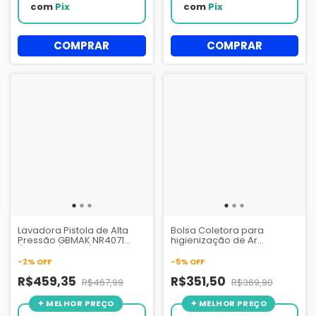
com
Pix
com
Pix
Lavadora Pistola de Alta
Bolsa Coletora para
Pressão GBMAK NR4071
higienização de Ar
(360 PSI / 19 Bar) Sem Fio
Condicionado Piso Teto até
com Baterias e maleta -
60 Mil BTUs | Limpeza
-
2
%
OFF
-
5
%
OFF
Solução Sem Fio para
Profissional
Limpeza de ar
R$459,35
R$351,50
R$467,99
R$369,90
condicionado