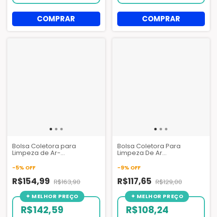
Bolsa Coletora para
Bolsa Coletora Para
Limpeza de Ar-
Limpeza De Ar
Condicionado Split 7 a
Condicionado Split Hi-Wall
24.000 BTUs - GBMAK |
7 a 24.000 Btus GBMAK -
-
5
%
OFF
-
9
%
OFF
Acessório Essencial HVAC
Higienização para HVAC
R$154,99
R$117,65
R$163,90
R$129,00
R$142,59
R$108,24