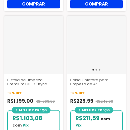
Pistola de Limpeza
Bolsa Coletora para
Premium G3 - Suryha -
Limpeza de Ar-
Código 80150211 - Alta
Condicionado Split HI Wall 7
Pressão 450 PSI - Uso
a 30.000 BTUs - GBMAK |
-
8
%
OFF
-
8
%
OFF
Profissional
Acessório Essencial HVAC
R$1.199,00
R$229,99
R$1.309,00
R$249,00
R$1.103,08
R$211,59
com
com
Pix
Pix