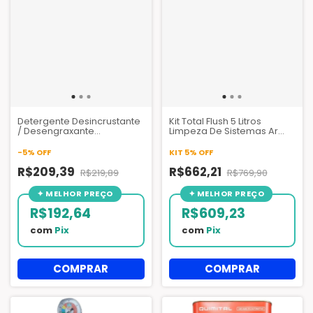
Detergente Desincrustante
Kit Total Flush 5 Litros
/ Desengraxante
Limpeza De Sistemas Ar
Profissional 10006 Thilex
Condicionado + Garrafa
Jato Plus 5 Litros
Injetora 141b
-
5
%
OFF
KIT 5% OFF
R$209,39
R$662,21
R$219,89
R$769,90
R$192,64
R$609,23
com
Pix
com
Pix