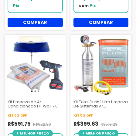
Pix
com
Pix
Kit Limpeza de Ar
Kit Total Flush 1 Litro Limpeza
Condicionado Hi-Wall 7.000
De Sistemas Ar
a 24.000 BTUs | Lavadora
Condicionado + Garrafa
Pistola + Bolsa Coletora +
Injetora 141b
KIT 5% OFF
KIT 5% OFF
Manta Protepiso EPEX
R$591,75
R$399,63
R$622,90
R$519,29