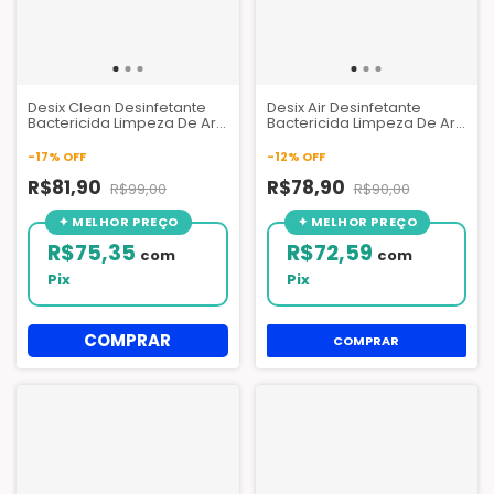
Desix Clean Desinfetante
Desix Air Desinfetante
Bactericida Limpeza De Ar
Bactericida Limpeza De Ar
Condicionado 5 Litros
Condicionado - 1L e 5
-
17
%
OFF
-
12
%
OFF
R$81,90
R$78,90
R$99,00
R$90,00
R$75,35
R$72,59
com
com
Pix
Pix
COMPRAR