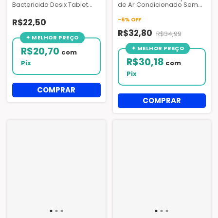
Bactericida Desix Tablet
de Ar Condicionado Sem
70g Ar Condicionado
Enxague 1l
-
6
%
OFF
R$22,50
R$32,80
R$34,99
R$20,70
com
R$30,18
Pix
com
Pix