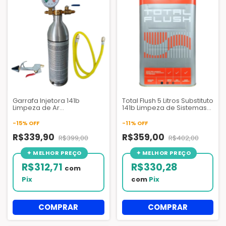
Garrafa Injetora 141b
Total Flush 5 Litros Substituto
Limpeza de Ar
141b Limpeza de Sistemas
Condicionado Flush Fluído
Ar Condicionado - Quimital
1kg
-
15
%
OFF
-
11
%
OFF
R$339,90
R$359,00
R$399,00
R$402,00
R$312,71
R$330,28
com
Pix
com
Pix