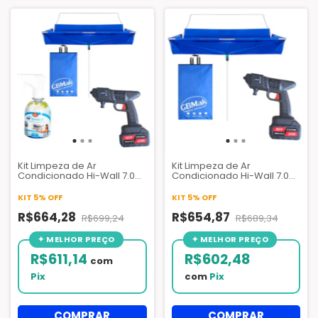
Kit Limpeza de Ar
Kit Limpeza de Ar
Condicionado Hi-Wall 7.000
Condicionado Hi-Wall 7.000
A 30.000 Btus| Lavadora +
A 30.000 Btus - Lavadora +
Bolsa Coletora + Air Shield
Bolsa Coletora
KIT 5% OFF
KIT 5% OFF
Bactericida
R$664,28
R$654,87
R$699,24
R$689,34
R$611,14
R$602,48
com
Pix
com
Pix