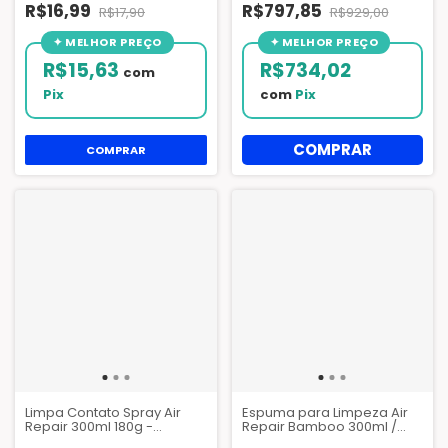
R$16,99
R$797,85
R$17,90
R$929,00
R$15,63
R$734,02
com
Pix
com
Pix
COMPRAR
Limpa Contato Spray Air
Espuma para Limpeza Air
Repair 300ml 180g -
Repair Bamboo 300ml /
PESCAN
290g - Pescan