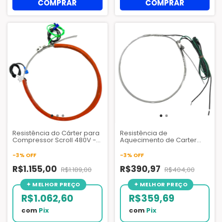
Resistência do Cárter para
Resistência de
Compressor Scroll 480V -
Aquecimento de Carter
100W
ZB58-ZB114 Copeland -
918004701
-
3
%
OFF
-
3
%
OFF
R$1.155,00
R$390,97
R$1.189,00
R$404,00
R$1.062,60
R$359,69
com
Pix
com
Pix