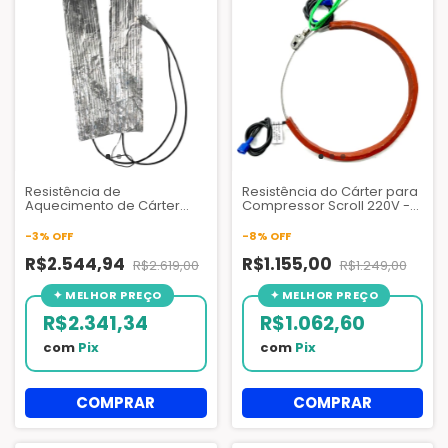
Resistência de
Resistência do Cárter para
Aquecimento de Cárter
Compressor Scroll 220V -
400V - 500W Chiller 30GX
70W
Ref. 30GX428322 - AZQ127
-
3
%
OFF
-
8
%
OFF
R$2.544,94
R$1.155,00
R$2.619,00
R$1.249,00
R$2.341,34
R$1.062,60
com
Pix
com
Pix