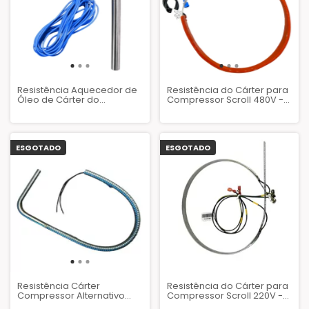
Resistência Aquecedor de
Resistência do Cárter para
Óleo de Cárter do
Compressor Scroll 480V -
Compressor 230V 02SC-
160W
05SC Chiller Hitachi -
17P00702D
ESGOTADO
ESGOTADO
Resistência Cárter
Resistência do Cárter para
Compressor Alternativo
Compressor Scroll 220V -
Tipo."L" 125W 110V
100W