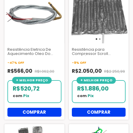
Resistência Eletrica De
Resistência para
Aquecimento Oleo Do
Compressor Scroll
Carter - HTR02444
SH295/SH300 24V - 56W -
AZQ100
-
47
%
OFF
-
9
%
OFF
R$566,00
R$2.050,00
R$1.062,00
R$2.250,99
R$520,72
R$1.886,00
com
Pix
com
Pix