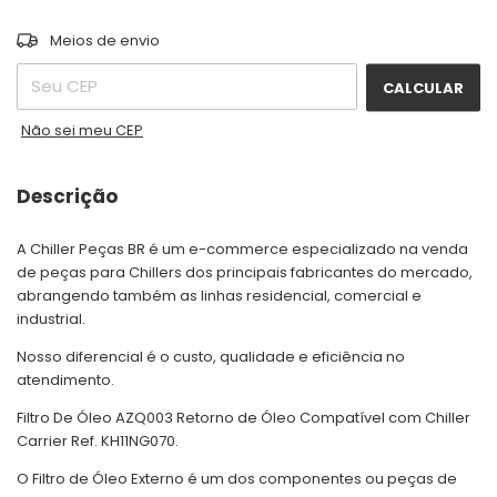
ALTERAR CEP
Entregas para o CEP:
Meios de envio
CALCULAR
Não sei meu CEP
Descrição
A Chiller Peças BR é um e-commerce especializado na venda
de peças para Chillers dos principais fabricantes do mercado,
abrangendo também as linhas residencial, comercial e
industrial.
Nosso diferencial é o custo, qualidade e eficiência no
atendimento.
Filtro De Óleo AZQ003 Retorno de Óleo Compatível com Chiller
Carrier Ref. KH11NG070.
O Filtro de Óleo Externo é um dos componentes ou peças de