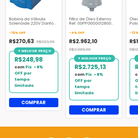
Bobina da Válvula
Filtro de Óleo Externo
Óleo
Solenóide 220V Danfoss
Ref. 00PPG000012800
Poli
018F6264
Compatível Chiller
SW22
Carrier 30XA 30XW -
Emk
-
16
%
OFF
-
4
%
OFF
-
13
AZQ005
R$270,63
R$2.962,10
R$
R$323,00
R$3.089,00
R$12
R$248,98
R$2.725,13
com
Pix
com
Pix