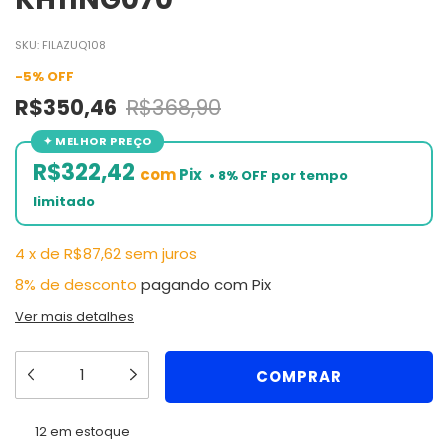
SKU:
FILAZUQ108
-
5
%
OFF
R$350,46
R$368,90
R$322,42
com
Pix
4
x
de
R$87,62
sem juros
8% de desconto
pagando com Pix
Ver mais detalhes
12
em estoque