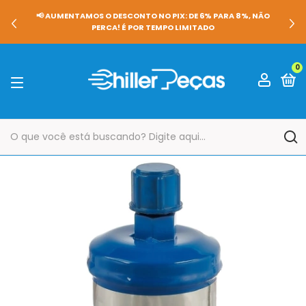
🚀 NOVIDADE! RECEBA SEU PEDIDO EM ATÉ 2 HORAS NA CAPITA
DE SÃO PAULO COM O FRETE TURBO ⚡🚚
0