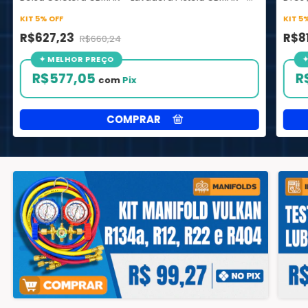
Manta Protepiso EPEX
Colet
KIT 5% OFF
KIT 5
R$627,23
R$8
R$660,24
R$577,05
R
com
Pix