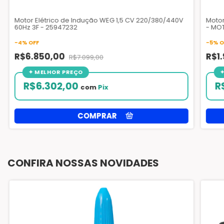
Motor Elétrico de Indução WEG 1,5 CV 220/380/440V
Motor
60Hz 3F - 25947232
- MOT
-
4
%
OFF
-
5
%
O
R$6.850,00
R$1
R$7.099,00
R$6.302,00
R
com
Pix
CONFIRA NOSSAS NOVIDADES