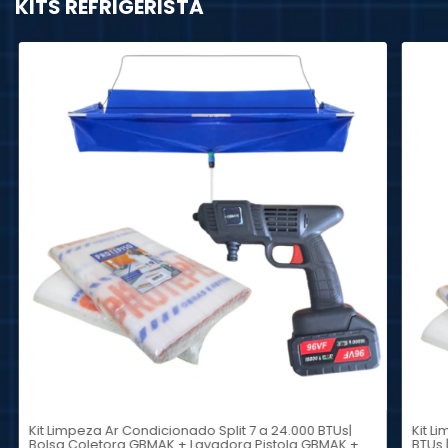
KITS REFRIGERISTA
Kit Limpeza Ar Condicionado Split 7 a 24.000 BTUs|
Kit L
Bolsa Coletora GBMAK + Lavadora Pistola GBMAK +
BTUs 