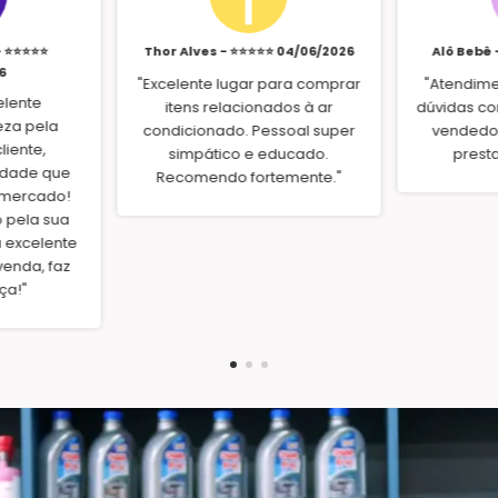
- ⭐⭐⭐⭐⭐
Thor Alves - ⭐⭐⭐⭐⭐ 04/06/2026
Alô Bebê 
6
"Excelente lugar para comprar
"Atendimen
elente
itens relacionados à ar
dúvidas co
eza pela
condicionado. Pessoal super
vendedor
liente,
simpático e educado.
prest
idade que
Recomendo fortemente."
 mercado!
 pela sua
 excelente
enda, faz
ça!"