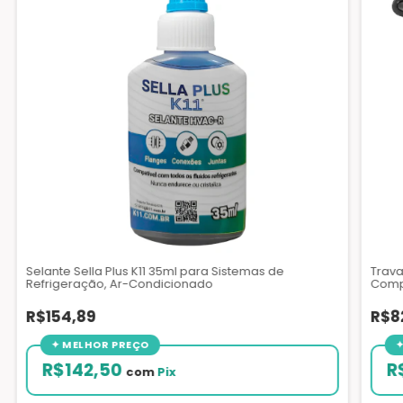
Selante Sella Plus K11 35ml para Sistemas de
Trava
Refrigeração, Ar-Condicionado
Comp
R$154,89
R$8
R$142,50
R
com
Pix