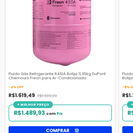
Fluido Gás Refrigerante R410A Botija 11,35kg DuPont
Fluid
Chemours Freon para Ar-Condicionado
Botij
-
4
%
OFF
-
6
%
O
R$1.619,49
R$1
R$1.689,00
R$1.489,93
R
com
Pix