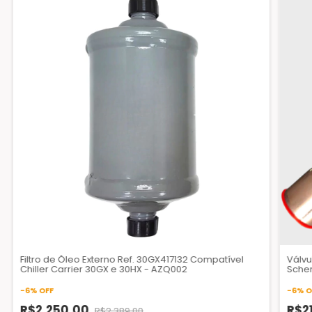
Filtro de Óleo Externo Ref. 30GX417132 Compatível
Válvu
Chiller Carrier 30GX e 30HX - AZQ002
Sche
-
6
%
OFF
-
6
%
O
R$2.250,00
R$2
R$2.389,00