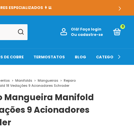
OS O DESCONTO NO PIX: DE 6% PARA 8%, NÃO PERCA! É POR TE
0
Olá!
Faça login
Ou cadastre-se
S DE COBRE
TERMOSTATOS
BLOG
CATEGORIAS
entos
>
Manifolds
>
Mangueiras
>
Reparo
old 18 Vedações 9 Acionadores Schrader
o Mangueira Manifold
ações 9 Acionadores
der