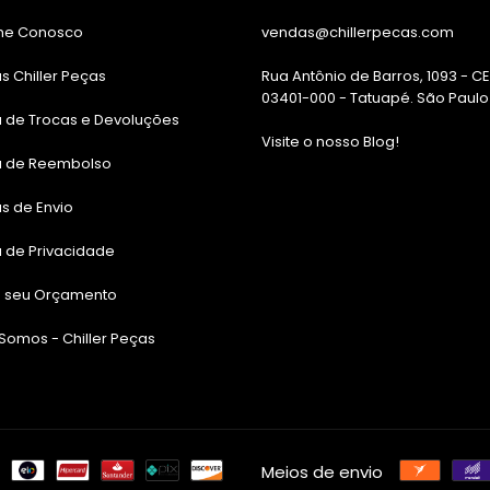
he Conosco
vendas@chillerpecas.com
as Chiller Peças
Rua Antônio de Barros, 1093 - C
03401-000 - Tatuapé. São Paulo
ca de Trocas e Devoluções
Visite o nosso Blog!
ca de Reembolso
as de Envio
a de Privacidade
te seu Orçamento
omos - Chiller Peças
Meios de envio