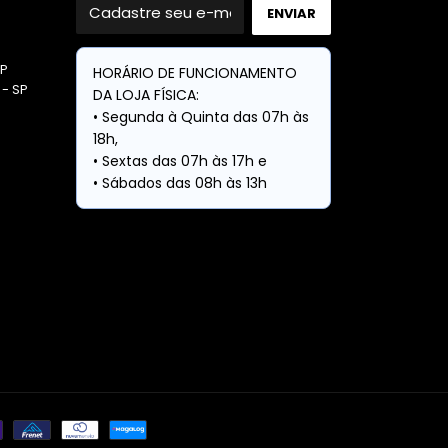
EP
 - SP