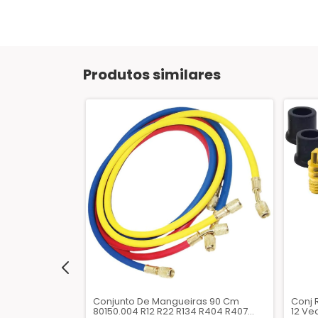
Produtos similares
viço 1/2" X
Conjunto De Mangueiras 90 Cm
Conj 
onexão 90°
80150.004 R12 R22 R134 R404 R407
12 Ve