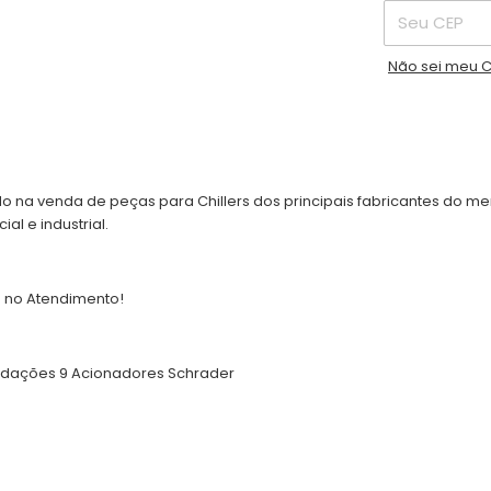
Não sei meu 
o na venda de peças para Chillers dos principais fabricantes do m
l e industrial.
ia no Atendimento!
Vedações 9 Acionadores Schrader