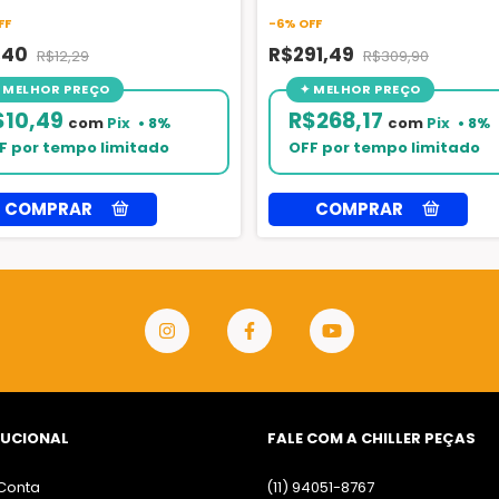
FF
-
6
%
OFF
1,40
R$291,49
R$12,29
R$309,90
$10,49
R$268,17
com
Pix
com
Pix
TUCIONAL
FALE COM A CHILLER PEÇAS
Conta
(11) 94051-8767