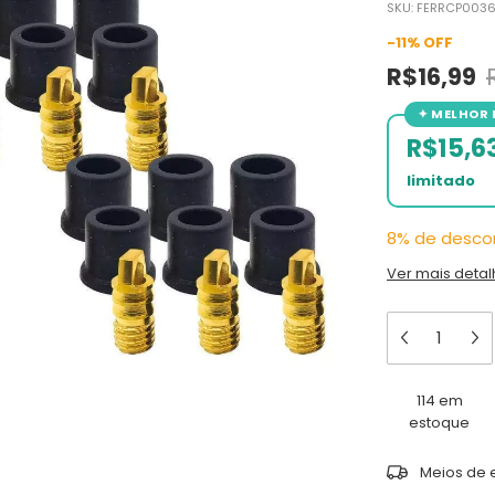
SKU:
FERRCP003
-
11
%
OFF
R$16,99
R$15,6
8% de desco
Ver mais detal
114
em
estoque
Entregas para 
Meios de 