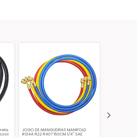
reta
JOGO DE MANGUEIRAS MANIFOLD
JOGO DE MANG
rcool
R134A R22 R407 150CM 1/4" SAE