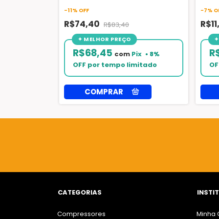
R502 - Suryha
-
11
%
OFF
-
7
%
O
R$74,40
R$1
R$83,40
R$68,45
R
com
Pix
CATEGORIAS
INSTI
Compressores
Minha 