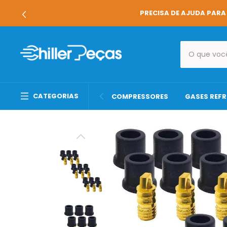
S ESPECIALIZADOS 👨‍💻
CATEGORIAS
COMPRESSORES
GASES REF