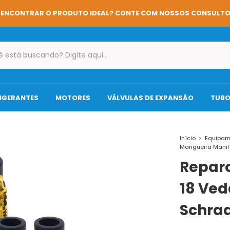
📢 AUMENTAM
RIGERANTES
MOTORES
VÁLVULAS DE EXPANSÃO
TUBO
Início
>
Equipam
Mangueira Manif
Repar
18 Ved
Schra