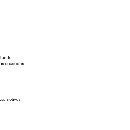
itando
mas causados
utomotivas.