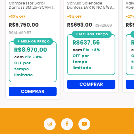
Compressor Scroll
Válvula Solenóide
Vál
Danfoss SM125-3CAM 10
Danfoss EVR 10 NC 5/8S
Abe
TR 220V 60Hz 3F R22
in - 032L1214 - Sem
BM 1
bobina
-
33
%
OFF
-
5
%
OFF
-
27
R$9.750,00
R$693,00
R$
R$729,00
R$14.499,57
R$637,56
R$8.970,00
com
Pix
com
Pix