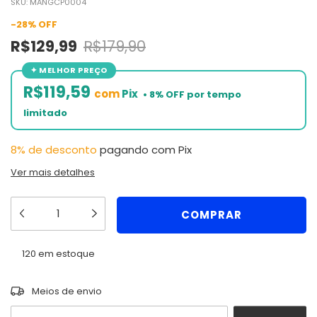
SKU:
MANGCP0004
-
28
%
OFF
R$129,99
R$179,90
R$119,59
com
Pix
8% de desconto
pagando com Pix
Ver mais detalhes
120
em estoque
ALTERAR CEP
Entregas para o CEP:
Meios de envio