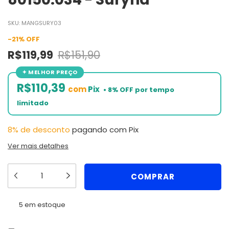
SKU:
MANGSURY03
-
21
%
OFF
R$119,99
R$151,90
R$110,39
com
Pix
8% de desconto
pagando com Pix
Ver mais detalhes
5
em estoque
ALTERAR CEP