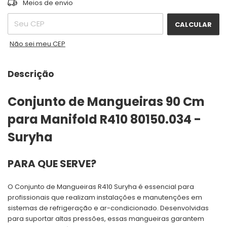
Entregas para o CEP:
Meios de envio
CALCULAR
Não sei meu CEP
Descrição
Conjunto de Mangueiras 90 Cm
para Manifold R410 80150.034 -
Suryha
PARA QUE SERVE?
O Conjunto de Mangueiras R410 Suryha é essencial para
profissionais que realizam instalações e manutenções em
sistemas de refrigeração e ar-condicionado. Desenvolvidas
para suportar altas pressões, essas mangueiras garantem