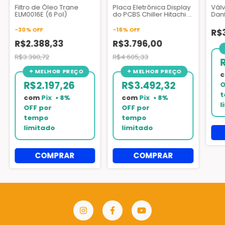
Filtro de Óleo Trane
Placa Eletrônica Display
Válv
ELM0016E (6 Pol)
do PCBS Chiller Hitachi -
Danf
17B30733B
032
-
30
%
OFF
-
18
%
OFF
R$
R$2.388,33
R$3.796,00
R$3.390,72
R$4.605,33
R$2.197,26
R$3.492,32
com
Pix
com
Pix