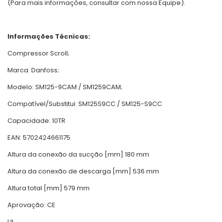
(Para mais informações, consultar com nossa Equipe).
Informações Técnicas:
Compressor Scroll;
Marca: Danfoss;
Modelo: SM125-9CAM / SM1259CAM;
Compatível/Substitui: SM125S9CC / SM125-S9CC
Capacidade: 10TR
EAN: 5702424661175
Altura da conexão da sucção [mm] 180 mm
Altura da conexão de descarga [mm] 536 mm
Altura total [mm] 579 mm
Aprovação: CE
UL