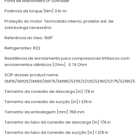
Porta de Manômetro LP Schrader
Potência de torque [Nm] 3 N-m
Proteção do motor: Termostato interno, protetor ext. de
sobrecarga necessário
Referência do óleo: 160P
Refrigerantes: R22
Resistência de enrolamento para compressores trifásicos com
enrolamentos idênticos [Ohm]
0.74 Ohm
SCIP dossier product name:
SM115/SM125/SM160/SM175/SM185/SZ115/SZ125/SZ160/SZ175/SZ185/S
Tamanho da conexão de descarga [in] 7/8 in
Tamanho da conexão de sucção [in] 1 3/8 in
Tamanho da embalagem [mm] 768 mm
Tamanho do tubo da conexão de descarga [in] 7/8 in
Tamanho do tubo da conexão de sucção [in] 1 3/8 in