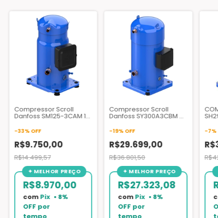
Compressor Scroll
Compressor Scroll
COM
Danfoss SM125-3CAM 10
Danfoss SY300A3CBM 25
SH2
TR 220V 60Hz 3F R22
TR 220V 60Hz 3F R22
60H
R134A R407C
-
33
%
OFF
-
19
%
OFF
-
7
%
R$9.750,00
R$29.699,00
R$
R$14.499,57
R$36.801,50
R$42
R$8.970,00
R$27.323,08
com
Pix
com
Pix