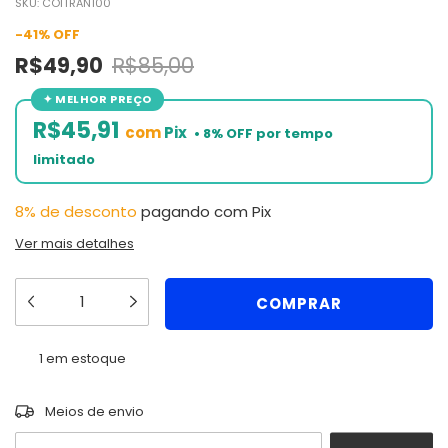
SKU:
COITRAN100
-
41
%
OFF
R$49,90
R$85,00
R$45,91
com
Pix
8% de desconto
pagando com Pix
Ver mais detalhes
1
em estoque
ALTERAR CEP
Entregas para o CEP:
Meios de envio