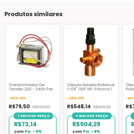
Produtos similares
Transformador De
Válvula Gaveta Rotalock
Óleo
Tensão 220 - 240V Para
1-1/8" ODF VR-11 Rosca 1-
Poli
10.5V - 50HZ - TRR03023
1/4" - 12UN
Litr
-
60
%
OFF
-
45
%
OFF
-
60
R$79,50
R$548,14
R$
R$200,00
R$999,99
R$73,14
R$504,29
com
Pix
com
Pix